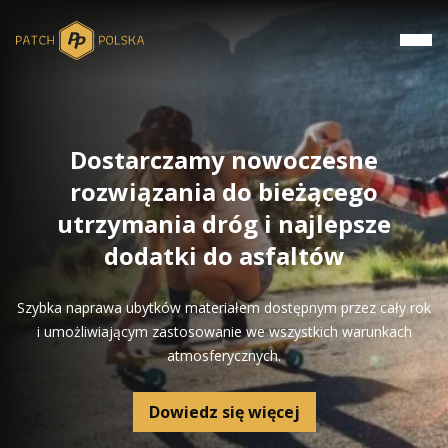
Dostarczamy nowoczesne
rozwiązania do bieżącego
utrzymania dróg i najlepsze
dodatki do asfaltów
Szybka naprawa ubytków materiałem dostępnym przez cały rok
i umożliwiającym zastosowanie we wszystkich warunkach
atmosferycznych.
Dowiedz się więcej